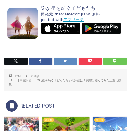
Sky 星を紡ぐ子どもたち
開発元:
thatgamecompany
無料
posted with
アプリーチ
HOME
未分類
【率直評価】「Sky星を紡ぐ子どもたち」の評価は？実際に遊んでみた正直な感
想！
RELATED POST
類
未分類
未分類