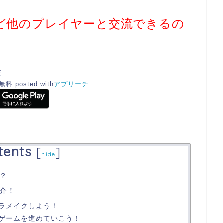
ど他のプレイヤーと交流できるの
E
無料
posted with
アプリーチ
tents
[
]
hide
？
介！
ラメイクしよう！
ゲームを進めていこう！