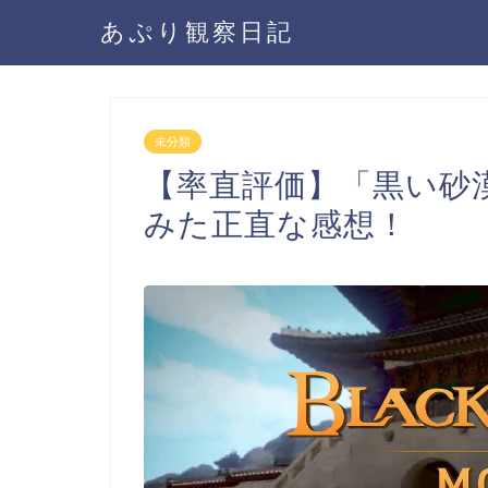
あぷり観察日記
未分類
【率直評価】「黒い砂
みた正直な感想！